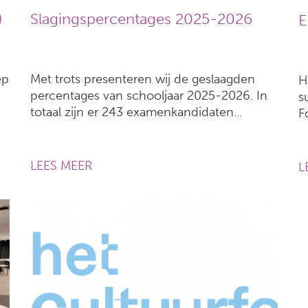
)
Slagingspercentages 2025-2026
E
ep
Met trots presenteren wij de geslaagden
H
percentages van schooljaar 2025-2026. In
s
totaal zijn er 243 examenkandidaten...
F
LEES MEER
L