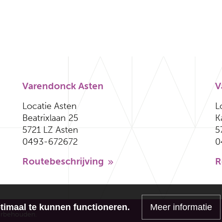
Varendonck Asten
V
Locatie Asten
L
Beatrixlaan 25
K
5721 LZ Asten
5
0493-672672
0
Routebeschrijving
R
imaal te kunnen functioneren.
Meer informatie
orbehouden.