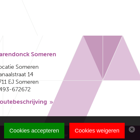
arendonck Someren
ocatie Someren
anaalstraat 14
711 EJ Someren
493-672672
outebeschrijving
Cookies accepteren
Cookies weigeren
Disclaimer
Privacy
Sitemap